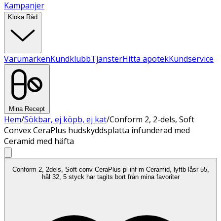
Kampanjer
Kloka Råd
Varumärken
Kundklubb
Tjänster
Hitta apotek
Kundservice
Mina Recept
Hem
/
Sökbar, ej köpb, ej kat
/
Conform 2, 2-dels, Soft
Convex CeraPlus hudskyddsplatta infunderad med
Ceramid med häfta
Conform 2, 2dels, Soft conv CeraPlus pl inf m Ceramid, lyftb låsr 55,
hål 32, 5 styck har tagits bort från mina favoriter