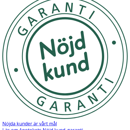
Nöjda kunder är vårt mål
Läs om Apotekets Nöjd kund-garanti