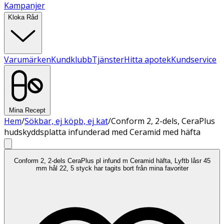
Kampanjer
Kloka Råd
Varumärken
Kundklubb
Tjänster
Hitta apotek
Kundservice
Mina Recept
Hem
/
Sökbar, ej köpb, ej kat
/
Conform 2, 2-dels, CeraPlus
hudskyddsplatta infunderad med Ceramid med häfta
Conform 2, 2-dels CeraPlus pl infund m Ceramid häfta, Lyftb låsr 45
mm hål 22, 5 styck har tagits bort från mina favoriter