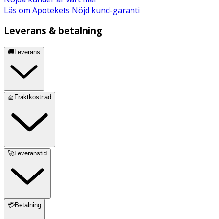
Läs om Apotekets Nöjd kund-garanti
Leverans & betalning
🚚Leverans
🧺Fraktkostnad
🚀Leveranstid
💳Betalning