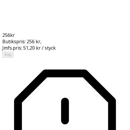
256
kr
Butikspris:
256 kr
,
Jmfs.pris:
51,20 kr / styck
Köp