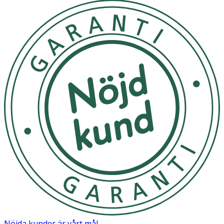
Nöjda kunder är vårt mål