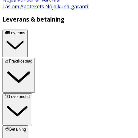
Läs om Apotekets Nöjd kund-garanti
Leverans & betalning
🚚Leverans
🧺Fraktkostnad
🚀Leveranstid
💳Betalning