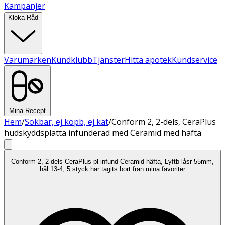
Kampanjer
Kloka Råd
Varumärken
Kundklubb
Tjänster
Hitta apotek
Kundservice
Mina Recept
Hem
/
Sökbar, ej köpb, ej kat
/
Conform 2, 2-dels, CeraPlus
hudskyddsplatta infunderad med Ceramid med häfta
Conform 2, 2-dels CeraPlus pl infund Ceramid häfta, Lyftb låsr 55mm,
hål 13-4, 5 styck har tagits bort från mina favoriter