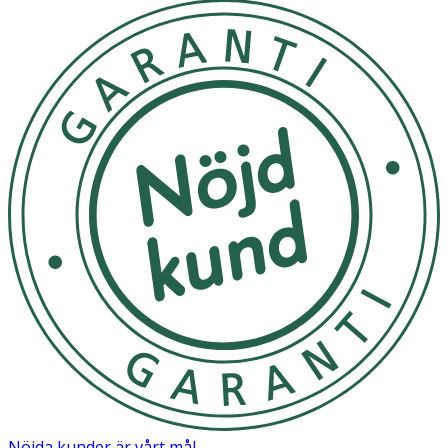
Nöjda kunder är vårt mål