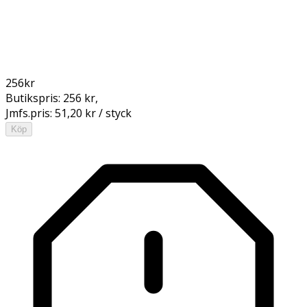
256
kr
Butikspris:
256 kr
,
Jmfs.pris:
51,20 kr / styck
Köp