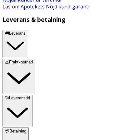
Läs om Apotekets Nöjd kund-garanti
Leverans & betalning
🚚Leverans
🧺Fraktkostnad
🚀Leveranstid
💳Betalning