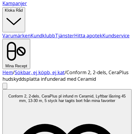
Kampanjer
Kloka Råd
Varumärken
Kundklubb
Tjänster
Hitta apotek
Kundservice
Mina Recept
Hem
/
Sökbar, ej köpb, ej kat
/
Conform 2, 2-dels, CeraPlus
hudskyddsplatta infunderad med Ceramid
Conform 2, 2-dels, CeraPlus pl infund m Ceramid, Lyftbar låsring 45
mm, 13-30 m, 5 styck har tagits bort från mina favoriter