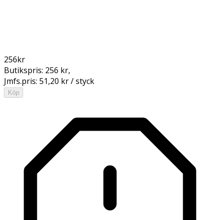
256
kr
Butikspris:
256 kr
,
Jmfs.pris:
51,20 kr / styck
Köp