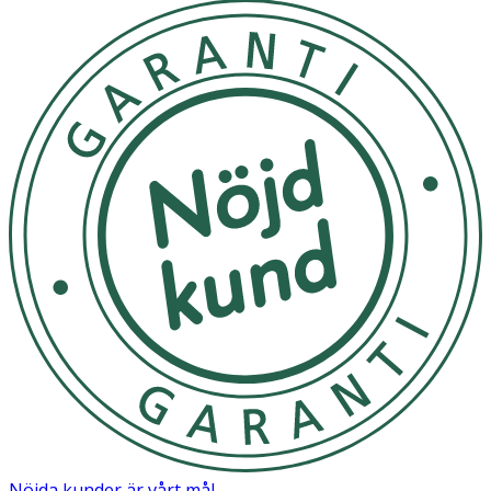
Nöjda kunder är vårt mål