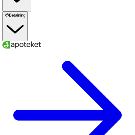
💳Betalning