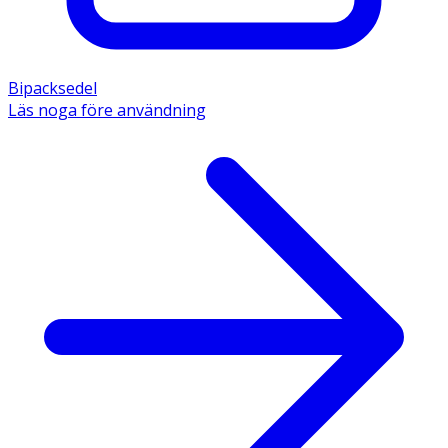
Bipacksedel
Läs noga före användning