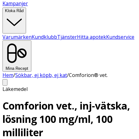
Kampanjer
Kloka Råd
Varumärken
Kundklubb
Tjänster
Hitta apotek
Kundservice
Mina Recept
Hem
/
Sökbar, ej köpb, ej kat
/
Comforion® vet.
Läkemedel
Comforion vet., inj-vätska,
lösning 100 mg/ml, 100
milliliter