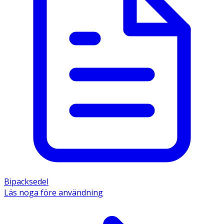
Bipacksedel
Läs noga före användning