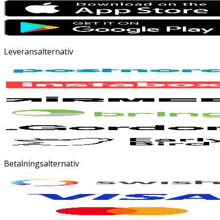
Leveransalternativ
Betalningsalternativ