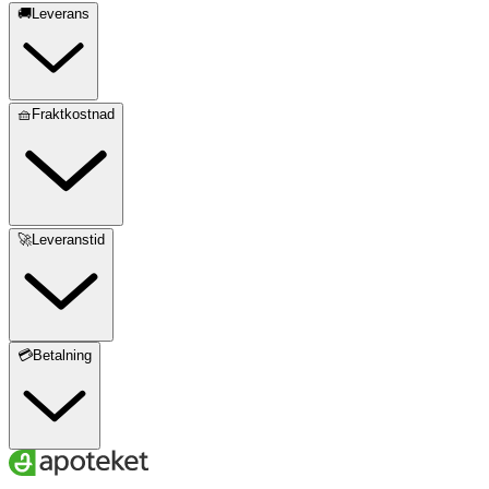
🚚Leverans
🧺Fraktkostnad
🚀Leveranstid
💳Betalning