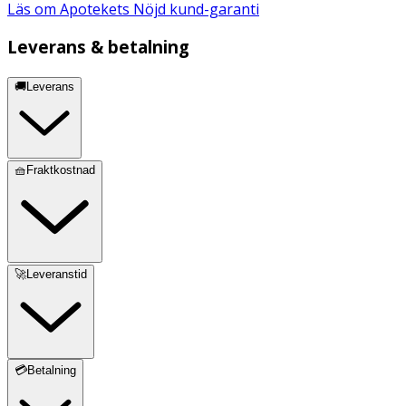
Läs om Apotekets Nöjd kund-garanti
Leverans & betalning
🚚Leverans
🧺Fraktkostnad
🚀Leveranstid
💳Betalning