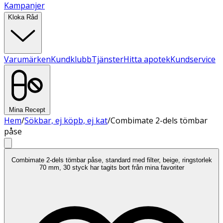
Kampanjer
Kloka Råd
Varumärken
Kundklubb
Tjänster
Hitta apotek
Kundservice
Mina Recept
Hem
/
Sökbar, ej köpb, ej kat
/
Combimate 2-dels tömbar
påse
Combimate 2-dels tömbar påse, standard med filter, beige, ringstorlek
70 mm, 30 styck har tagits bort från mina favoriter