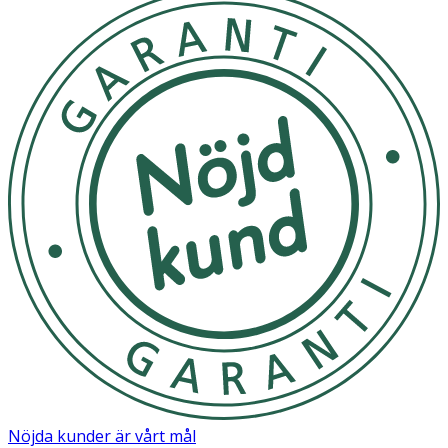
Nöjda kunder är vårt mål