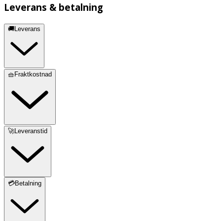
Leverans & betalning
🚚Leverans
🧺Fraktkostnad
🚀Leveranstid
💳Betalning