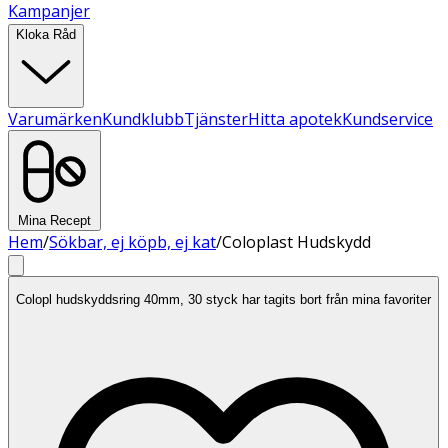
Kampanjer
Kloka Råd
Varumärken
Kundklubb
Tjänster
Hitta apotek
Kundservice
Mina Recept
Hem
/
Sökbar, ej köpb, ej kat
/
Coloplast Hudskydd
Colopl hudskyddsring 40mm, 30 styck har tagits bort från mina favoriter