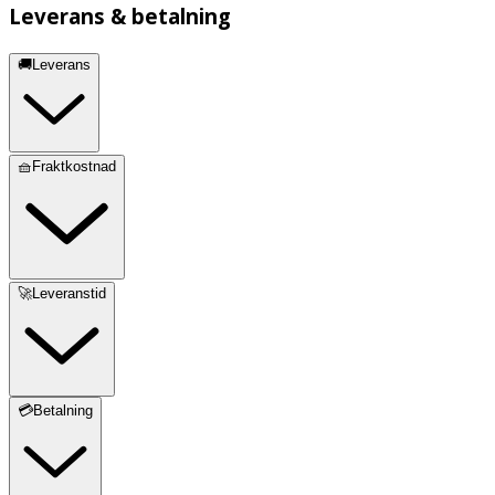
Leverans & betalning
🚚Leverans
🧺Fraktkostnad
🚀Leveranstid
💳Betalning