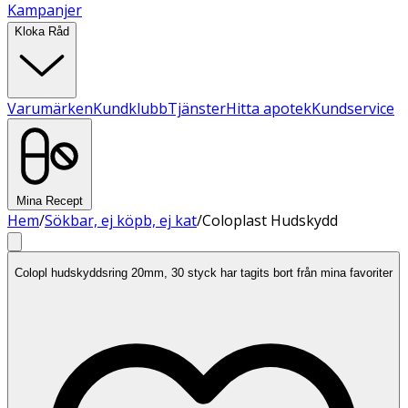
Kampanjer
Kloka Råd
Varumärken
Kundklubb
Tjänster
Hitta apotek
Kundservice
Mina Recept
Hem
/
Sökbar, ej köpb, ej kat
/
Coloplast Hudskydd
Colopl hudskyddsring 20mm, 30 styck har tagits bort från mina favoriter