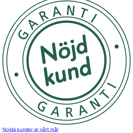
Nöjda kunder är vårt mål