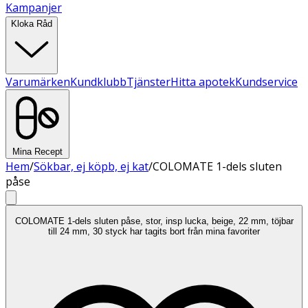
Kampanjer
Kloka Råd
Varumärken
Kundklubb
Tjänster
Hitta apotek
Kundservice
Mina Recept
Hem
/
Sökbar, ej köpb, ej kat
/
COLOMATE 1-dels sluten
påse
COLOMATE 1-dels sluten påse, stor, insp lucka, beige, 22 mm, töjbar
till 24 mm, 30 styck har tagits bort från mina favoriter