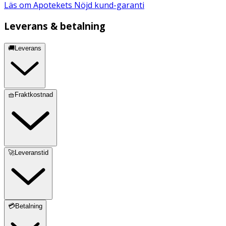
Läs om Apotekets Nöjd kund-garanti
Leverans & betalning
🚚Leverans
🧺Fraktkostnad
🚀Leveranstid
💳Betalning