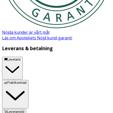
Nöjda kunder är vårt mål
Läs om Apotekets Nöjd kund-garanti
Leverans & betalning
🚚Leverans
🧺Fraktkostnad
🚀Leveranstid