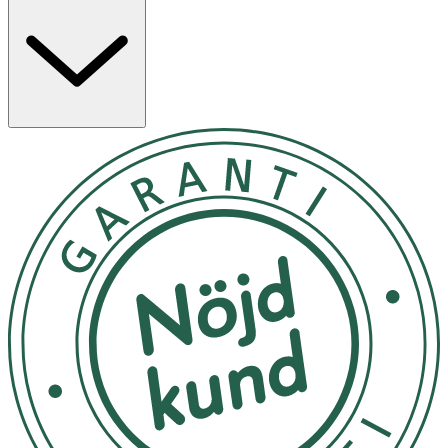
Förvaras i rumstemperatur. Undvik att utsätta produkten
för värme.
OK för gravida och ammande:
Ja
Ingredienser:
Glycerin, Aqua, Hydrated Silica, PEG-12, Aroma, Potassium
Hydroxide, Benzyl Alcohol, Xanthan Gum, Tetrasodium
Pyrophosphate, Phosphoric Acid, Cocamidopropyl
Betaine, Sodium Saccharin, Cellulose Gum, Eugenol,
Limonene, CI 17200, CI 42090.