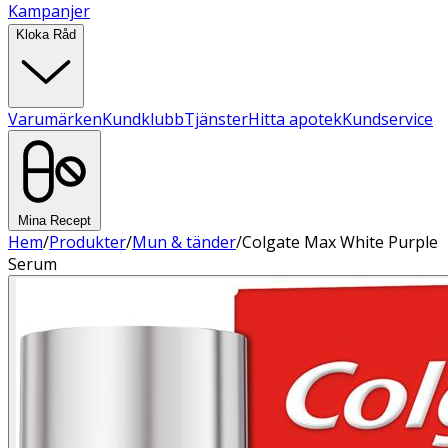
Kampanjer
Kloka Råd
Varumärken
Kundklubb
Tjänster
Hitta apotek
Kundservice
Mina Recept
Hem
/
Produkter
/
Mun & tänder
/
Colgate Max White Purple
Serum