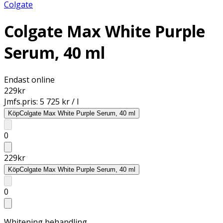
Colgate
Colgate Max White Purple
Serum, 40 ml
Endast online
229
kr
Jmfs.pris:
5 725 kr / l
Köp
Colgate Max White Purple Serum, 40 ml
0
229
kr
Köp
Colgate Max White Purple Serum, 40 ml
0
Whitening behandling