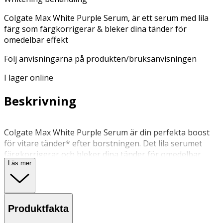
Colgate Max White Purple Serum, är ett serum med lila
färg som färgkorrigerar & bleker dina tänder för
omedelbar effekt
Följ anvisningarna på produkten/bruksanvisningen
I lager online
Beskrivning
Colgate Max White Purple Serum är din perfekta boost
för vitare tänder* efter borstningen. Det lila serumet
färgkorrigerar och bleker dina tänder för omedelbar
Läs mer
effekt* och ger en boost för självförtroendet! *Den
omedelbara effekten är tillfällig.
Ej för barn under 12 år. Ersätter ej borstning med
Produktfakta
fluortandkräm. Svälj inte.