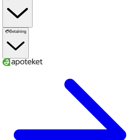
💳Betalning