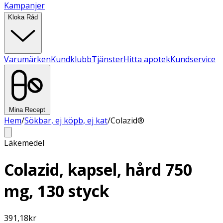
Kampanjer
Kloka Råd
Varumärken
Kundklubb
Tjänster
Hitta apotek
Kundservice
Mina Recept
Hem
/
Sökbar, ej köpb, ej kat
/
Colazid®
Läkemedel
Colazid, kapsel, hård 750
mg, 130 styck
391,18
kr