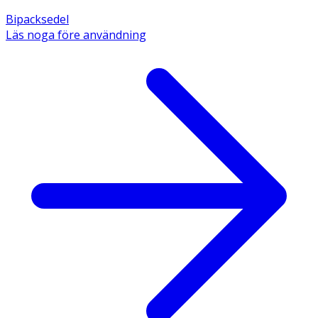
Bipacksedel
Läs noga före användning