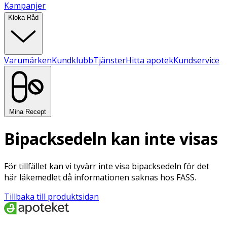
Kampanjer
Kloka Råd
Varumärken
Kundklubb
Tjänster
Hitta apotek
Kundservice
Mina Recept
Bipacksedeln kan inte visas
För tillfället kan vi tyvärr inte visa bipacksedeln för det
här läkemedlet då informationen saknas hos FASS.
Tillbaka till produktsidan