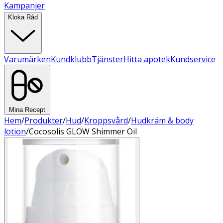
Kampanjer
Kloka Råd
Varumärken
Kundklubb
Tjänster
Hitta apotek
Kundservice
Mina Recept
Hem
/
Produkter
/
Hud
/
Kroppsvård
/
Hudkräm & body
lotion
/
Cocosolis GLOW Shimmer Oil