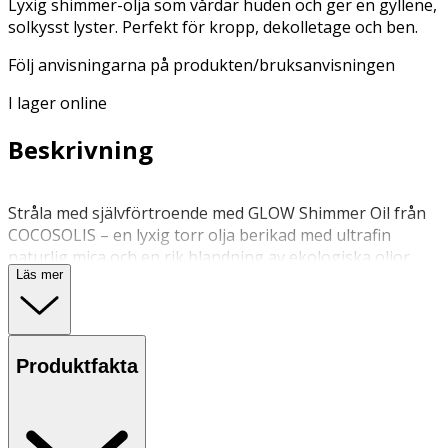
Lyxig shimmer-olja som vårdar huden och ger en gyllene,
solkysst lyster. Perfekt för kropp, dekolletage och ben.
Följ anvisningarna på produkten/bruksanvisningen
I lager online
Beskrivning
Stråla med självförtroende med GLOW Shimmer Oil från
COCOSOLIS – en lyxig torr olja berikad med ultrafin
naturlig mica och en rik blandning av ekologiska oljor
Läs mer
som ger huden lyster, silkeslen känsla och djup näring.
Perfekt för att framhäva solkysst hud eller ge
vardagslooken en strålande touch – denna olja ger en
skimrande finish med en lätt, icke-fet känsla. Formulan
Produktfakta
innehåller kokosolja, sötmandelolja, jojoba, kakaosmör,
gurkfröolja och naturligt E-vitamin – som återfuktar,
mjukgör och skyddar huden samtidigt som den ger en
subtil shimmer. Oavsett om du är på stranden, ute på