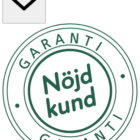
stan eller bara vill glöda hela dagen, är detta din go-to
för omedelbar utstrålning. Fördelar: • Ger lyster med
naturligt shimmer från ultrafin mica • Djup återfuktning
och näring med ekologiska oljor • Lätt och icke-klibbig
textur • Passar för ansikte, kropp och till och med hår •
Subtil och elegant doft • Formulerad med certifierade
ekologiska och naturliga ingredienser.
Skaka väl före användning. Applicera på torr eller fuktig
hud. Förvaras på en sval och torr plats. Kan färga ljusa
kläder. Oljan innehåller inget UV-filter. Vid direkt solljus
rekommenderas att använda tillsammans med
solskyddsprodukt. Produkten är inte en brun utan sol.
Överdriven solexponering utgör en allvarlig hälsorisk.
Förvara svalt och torrt. Förvara inte i kylskåp. Endast för
utvärtes bruk. Avbryt användning vid irritation. Använd
inte på skadad eller sprucken hud. Undvik kontakt med
ögonen. Förvaras utom räckhåll för barn!
Förvara svalt och torrt. Förvara inte i kylskåp. Förvaras
utom räckhåll för barn!