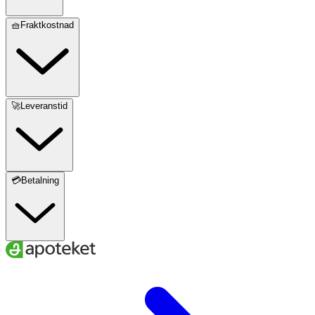
🧺Fraktkostnad
🚀Leveranstid
💳Betalning