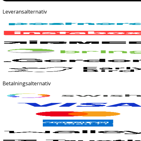
Leveransalternativ
Betalningsalternativ