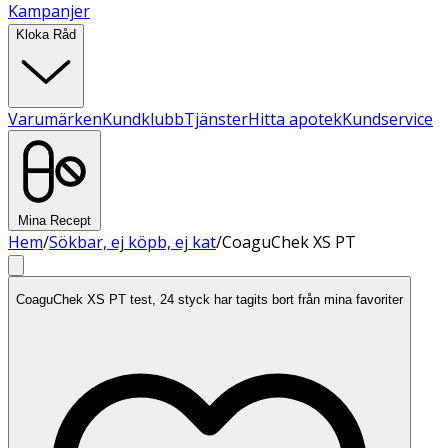
Kampanjer
Kloka Råd
Varumärken
Kundklubb
Tjänster
Hitta apotek
Kundservice
Mina Recept
Hem
/
Sökbar, ej köpb, ej kat
/
CoaguChek XS PT
CoaguChek XS PT test, 24 styck har tagits bort från mina favoriter