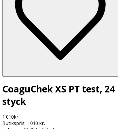
CoaguChek XS PT test, 24
styck
1 010
kr
Butikspris:
1 010 kr
,