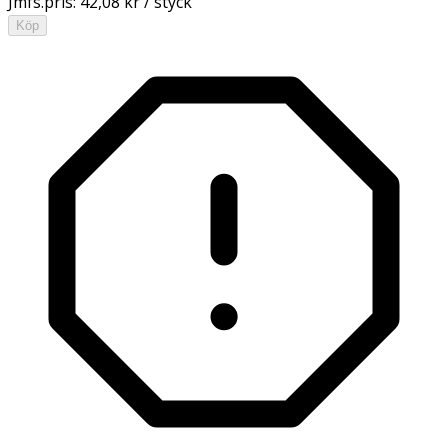
Jmfs.pris:
42,08 kr / styck
Köp