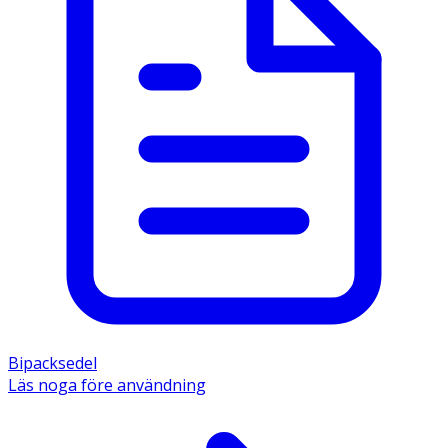
Bipacksedel
Läs noga före användning