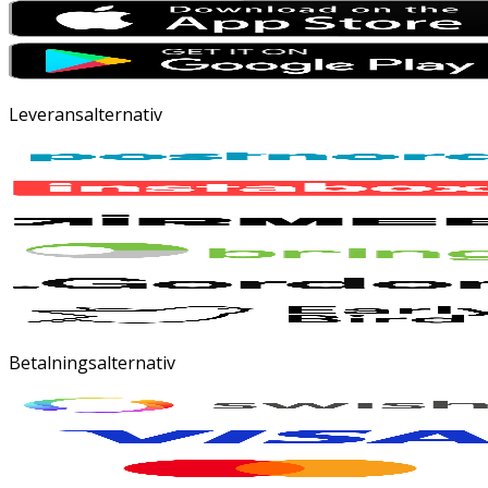
Leveransalternativ
Betalningsalternativ