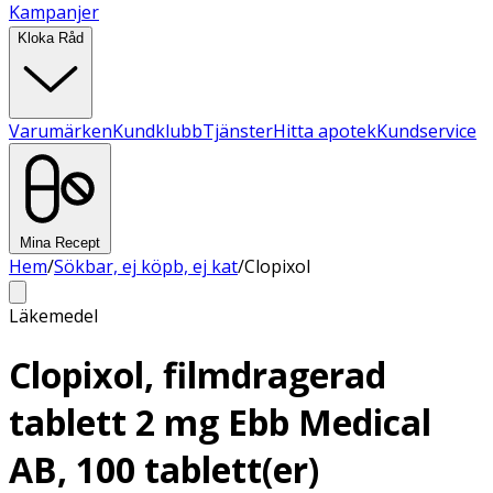
Kampanjer
Kloka Råd
Varumärken
Kundklubb
Tjänster
Hitta apotek
Kundservice
Mina Recept
Hem
/
Sökbar, ej köpb, ej kat
/
Clopixol
Läkemedel
Clopixol, filmdragerad
tablett 2 mg Ebb Medical
AB, 100 tablett(er)