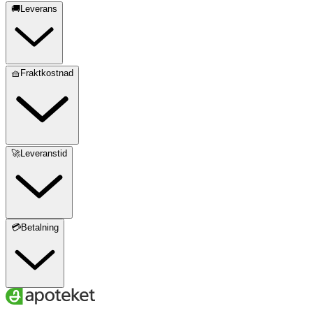
🚚Leverans
🧺Fraktkostnad
🚀Leveranstid
💳Betalning