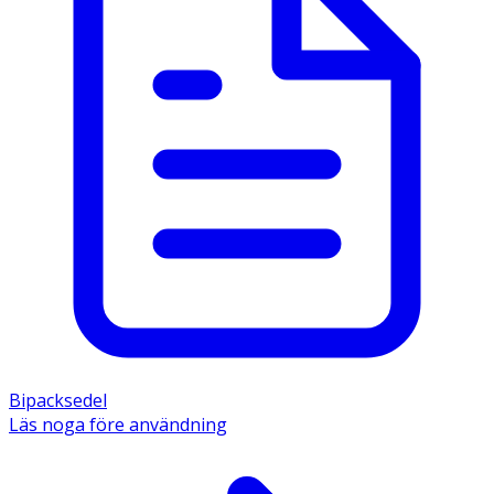
Bipacksedel
Läs noga före användning