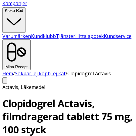
Kampanjer
Kloka Råd
Varumärken
Kundklubb
Tjänster
Hitta apotek
Kundservice
Mina Recept
Hem
/
Sökbar, ej köpb, ej kat
/
Clopidogrel Actavis
Actavis
,
Läkemedel
Clopidogrel Actavis,
filmdragerad tablett 75 mg,
100 styck