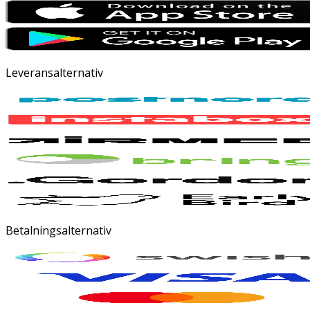
Leveransalternativ
Betalningsalternativ