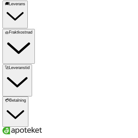
🚚Leverans
🧺Fraktkostnad
🚀Leveranstid
💳Betalning