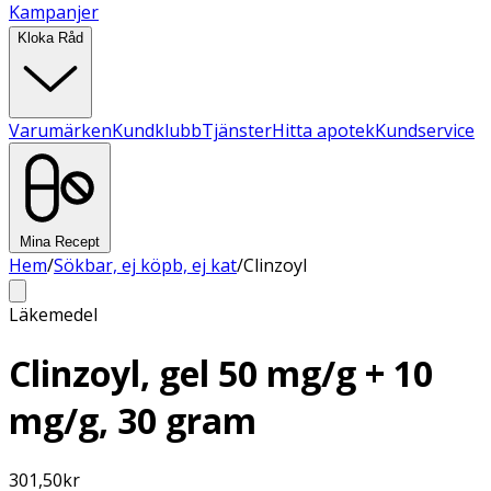
Kampanjer
Kloka Råd
Varumärken
Kundklubb
Tjänster
Hitta apotek
Kundservice
Mina Recept
Hem
/
Sökbar, ej köpb, ej kat
/
Clinzoyl
Läkemedel
Clinzoyl, gel 50 mg/g + 10
mg/g, 30 gram
301,50
kr