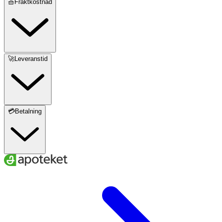
🧺Fraktkostnad
🚀Leveranstid
💳Betalning