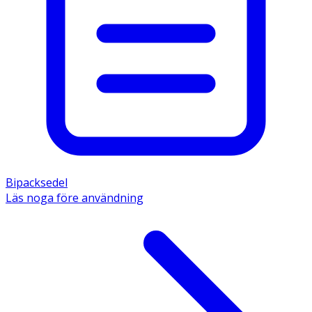
Bipacksedel
Läs noga före användning