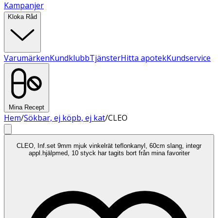
Kampanjer
Kloka Råd
Varumärken
Kundklubb
Tjänster
Hitta apotek
Kundservice
Mina Recept
Hem
/
Sökbar, ej köpb, ej kat
/
CLEO
CLEO, Inf.set 9mm mjuk vinkelrät teflonkanyl, 60cm slang, integr
appl.hjälpmed, 10 styck har tagits bort från mina favoriter