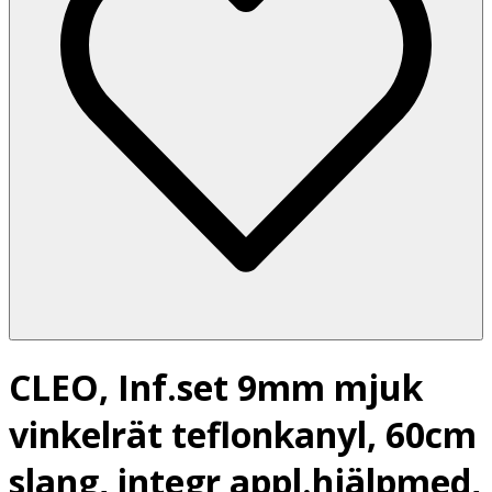
CLEO, Inf.set 9mm mjuk
vinkelrät teflonkanyl, 60cm
slang, integr appl.hjälpmed,