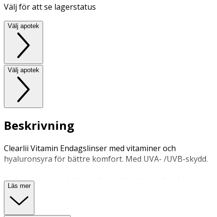
Välj för att se lagerstatus
Välj apotek
Välj apotek
Beskrivning
Clearlii Vitamin Endagslinser med vitaminer och
hyaluronsyra för bättre komfort. Med UVA- /UVB-skydd.
Endagslinser används en dag och kastas sedan. Linsen är
Läs mer
inte avsedd att sova med.
Ej temperaturkänslig lins för dagsbruk.