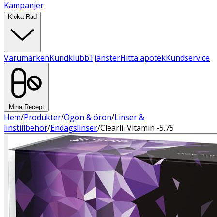
Kampanjer
Kloka Råd
Varumärken
Kundklubb
Tjänster
Hitta apotek
Kundservice
Mina Recept
Hem
/
Produkter
/
Ögon & öron
/
Linser &
linstillbehör
/
Endagslinser
/
Clearlii Vitamin -5.75