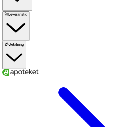
🚀Leveranstid
💳Betalning