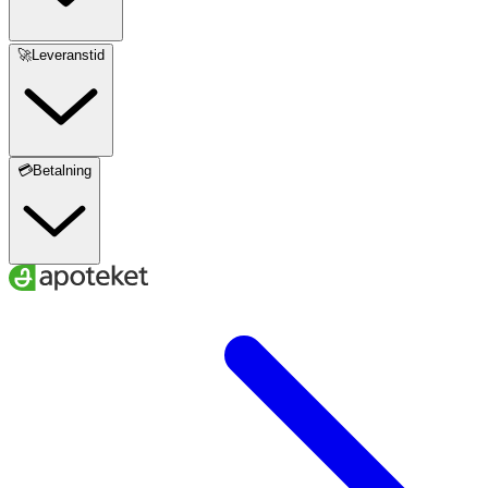
🚀Leveranstid
💳Betalning