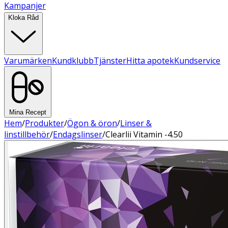
Kampanjer
Kloka Råd
Varumärken
Kundklubb
Tjänster
Hitta apotek
Kundservice
Mina Recept
Hem
/
Produkter
/
Ögon & öron
/
Linser &
linstillbehör
/
Endagslinser
/
Clearlii Vitamin -4.50