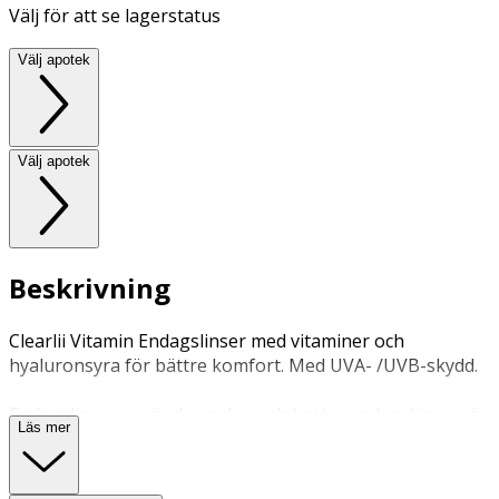
Välj för att se lagerstatus
Välj apotek
Välj apotek
Beskrivning
Clearlii Vitamin Endagslinser med vitaminer och
hyaluronsyra för bättre komfort. Med UVA- /UVB-skydd.
Endagslinser används en dag och kastas sedan. Linsen är
Läs mer
inte avsedd att sova med.
Ej temperaturkänslig lins för dagsbruk.