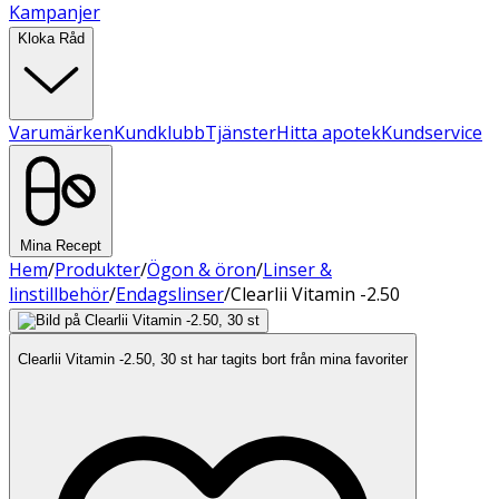
Kampanjer
Kloka Råd
Varumärken
Kundklubb
Tjänster
Hitta apotek
Kundservice
Mina Recept
Hem
/
Produkter
/
Ögon & öron
/
Linser &
linstillbehör
/
Endagslinser
/
Clearlii Vitamin -2.50
Clearlii Vitamin -2.50, 30 st har tagits bort från mina favoriter