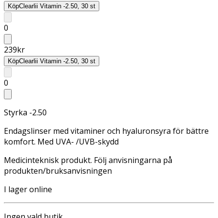
Köp
Clearlii Vitamin -2.50, 30 st
0
239
kr
Köp
Clearlii Vitamin -2.50, 30 st
0
Styrka -2.50
Endagslinser med vitaminer och hyaluronsyra för bättre
komfort. Med UVA- /UVB-skydd
Medicinteknisk produkt. Följ anvisningarna på
produkten/bruksanvisningen
I lager online
Ingen vald butik