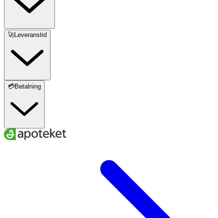
🚀Leveranstid
💳Betalning