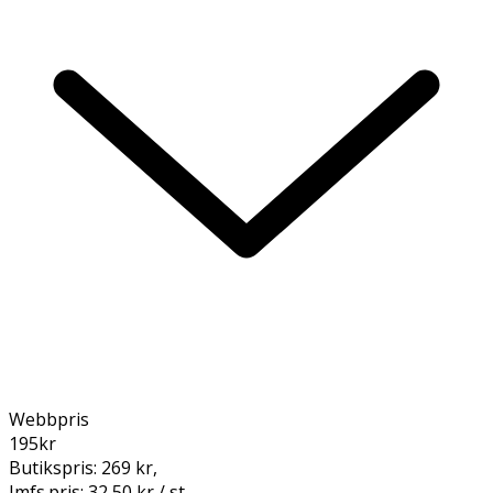
Webbpris
195
kr
Butikspris:
269 kr
,
Jmfs.pris:
32,50 kr / st