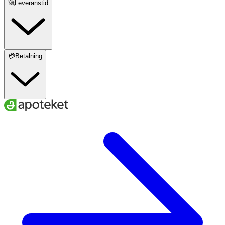
🚀Leveranstid
💳Betalning