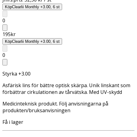
Köp
Clearlii Monthly +3.00, 6 st
0
195
kr
Köp
Clearlii Monthly +3.00, 6 st
0
Styrka +3.00
Asfärisk lins för bättre optisk skärpa. Unik linskant som
förbättrar cirkulationen av tårvätska. Med UV-skydd
Medicinteknisk produkt. Följ anvisningarna på
produkten/bruksanvisningen
Få i lager