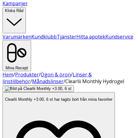
Kampanjer
Kloka Råd
Varumärken
Kundklubb
Tjänster
Hitta apotek
Kundservice
Mina Recept
Hem
/
Produkter
/
Ögon & öron
/
Linser &
linstillbehör
/
Månadslinser
/
Clearlii Monthly Hydrogel
Clearlii Monthly +3.00, 6 st har tagits bort från mina favoriter