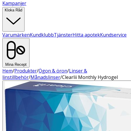
Kampanjer
Kloka Råd
Varumärken
Kundklubb
Tjänster
Hitta apotek
Kundservice
Mina Recept
Hem
/
Produkter
/
Ögon & öron
/
Linser &
linstillbehör
/
Månadslinser
/
Clearlii Monthly Hydrogel