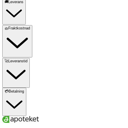
🚚Leverans
🧺Fraktkostnad
🚀Leveranstid
💳Betalning