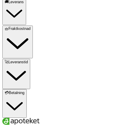
🚚Leverans
🧺Fraktkostnad
🚀Leveranstid
💳Betalning