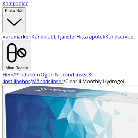
Kampanjer
Kloka Råd
Varumärken
Kundklubb
Tjänster
Hitta apotek
Kundservice
Mina Recept
Hem
/
Produkter
/
Ögon & öron
/
Linser &
linstillbehör
/
Månadslinser
/
Clearlii Monthly Hydrogel