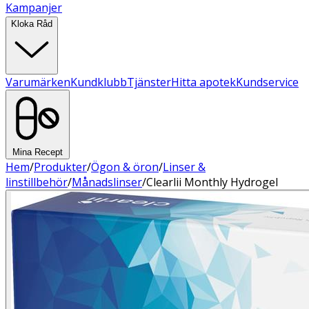
Kampanjer
Kloka Råd
Varumärken
Kundklubb
Tjänster
Hitta apotek
Kundservice
Mina Recept
Hem
/
Produkter
/
Ögon & öron
/
Linser &
linstillbehör
/
Månadslinser
/
Clearlii Monthly Hydrogel