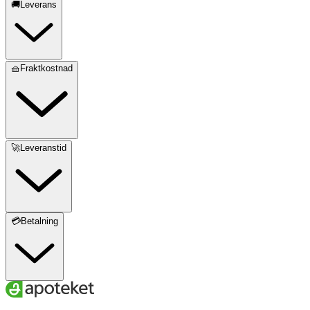
🚚Leverans
🧺Fraktkostnad
🚀Leveranstid
💳Betalning