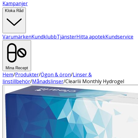
Kampanjer
Kloka Råd
Varumärken
Kundklubb
Tjänster
Hitta apotek
Kundservice
Mina Recept
Hem
/
Produkter
/
Ögon & öron
/
Linser &
linstillbehör
/
Månadslinser
/
Clearlii Monthly Hydrogel