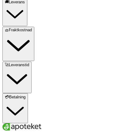
🚚Leverans
🧺Fraktkostnad
🚀Leveranstid
💳Betalning