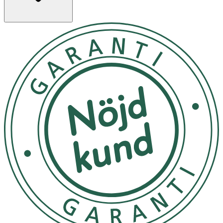
OK för gravida och ammande:
Ja
Ingredienser:
Toufilcon B, H2O 50%, UVA skydd > 50%, UVB skydd >
95%