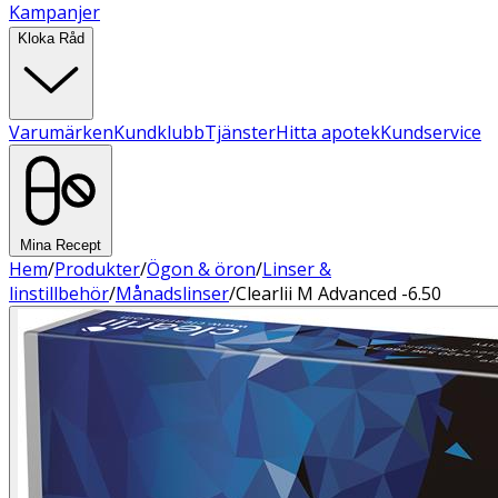
Kampanjer
Kloka Råd
Varumärken
Kundklubb
Tjänster
Hitta apotek
Kundservice
Mina Recept
Hem
/
Produkter
/
Ögon & öron
/
Linser &
linstillbehör
/
Månadslinser
/
Clearlii M Advanced -6.50