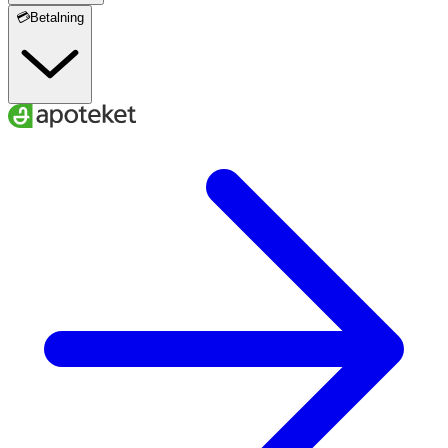
💳Betalning