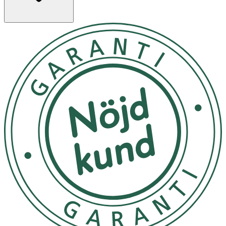
OK för gravida och ammande:
Ja
Ingredienser:
Toufilcon B, H2O 50%, UVA skydd > 50%, UVB skydd >
95%