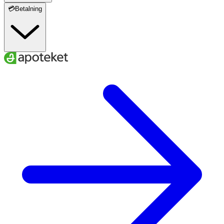
💳Betalning