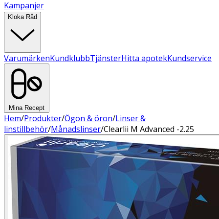
Kampanjer
Kloka Råd
Varumärken
Kundklubb
Tjänster
Hitta apotek
Kundservice
Mina Recept
Hem
/
Produkter
/
Ögon & öron
/
Linser &
linstillbehör
/
Månadslinser
/
Clearlii M Advanced -2.25