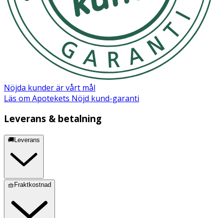
irritationen består efter linsvila och byte av linser,
kontakta ögonläkare eller optiker.
Nöjda kunder är vårt mål
Läs om Apotekets Nöjd kund-garanti
Leverans & betalning
🚚Leverans
🧺Fraktkostnad