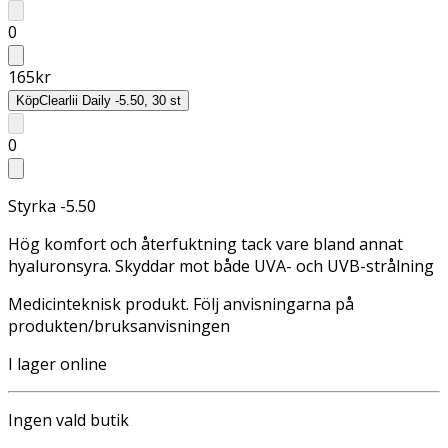
0
165
kr
Köp
Clearlii Daily -5.50, 30 st
0
Styrka -5.50
Hög komfort och återfuktning tack vare bland annat
hyaluronsyra. Skyddar mot både UVA- och UVB-strålning
Medicinteknisk produkt. Följ anvisningarna på
produkten/bruksanvisningen
I lager online
Ingen vald butik