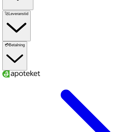
🚀Leveranstid
💳Betalning