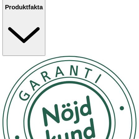
Produktfakta
Endagslinser används under en dag och ska därefter
kastas. Vi råder dig att alltid följa din optikers
rekommendation för användning och hantering av linser.
RÅD & TIPS
Var noga med hygienen. Ha alltid rena och torra
händer vid hantering av linser.
Besök optiker för ögonundersökning minst en
gång om året.
Följ alltid både tillverkarens och optikerns
anvisningar.
Sätt i linserna innan sminkning.
Använd simglasögon vid bad med linser.
Skaka av överflödig vätska på linsen för enklare
hantering och isättning.
Ta ut linserna och vila ögonen vid irritation. Om