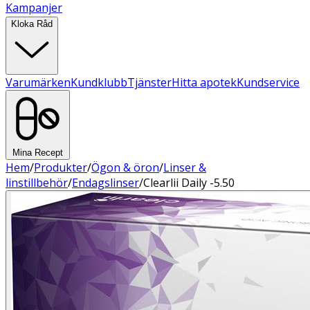
Kampanjer
Kloka Råd
Varumärken
Kundklubb
Tjänster
Hitta apotek
Kundservice
Mina Recept
Hem
/
Produkter
/
Ögon & öron
/
Linser &
linstillbehör
/
Endagslinser
/
Clearlii Daily -5.50