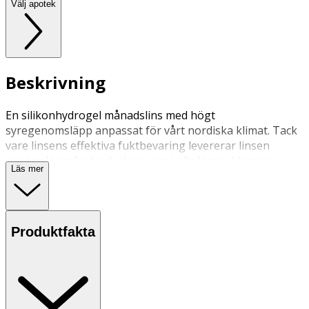
Välj apotek
Beskrivning
En silikonhydrogel månadslins med högt
syregenomsläpp anpassat för vårt nordiska klimat. Tack
vare linsens effektiva fuktbevaring levererar linsen
maximal komfort och skarp syn i alla lägen. Linsens
Läs mer
rundade kant bidrar till en bättre passform och känsla vid
varje blinkning. Med klass II UV-skydd så hjälper linsen
även till att skydda din ögon mot skadlig UVA och UVB
strålning.
Produktfakta
Månadslinser används dagtid i upp till en månad. De tas
ur för rengöring och förvaring över natten.
Förvaring i rumstemperatur