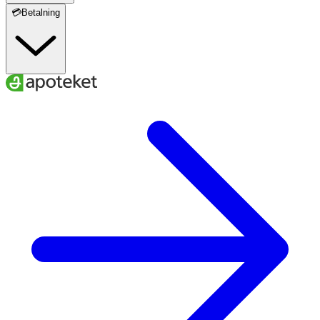
💳Betalning