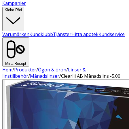
Kampanjer
Kloka Råd
Varumärken
Kundklubb
Tjänster
Hitta apotek
Kundservice
Mina Recept
Hem
/
Produkter
/
Ögon & öron
/
Linser &
linstillbehör
/
Månadslinser
/
Clearlii AB Månadslins -5.00