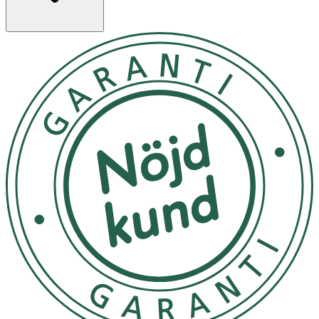
OK för gravida och ammande:
Ja
Ingredienser:
Toufilcon B, H2O 50%, UVA skydd > 50%, UVB skydd >
95%