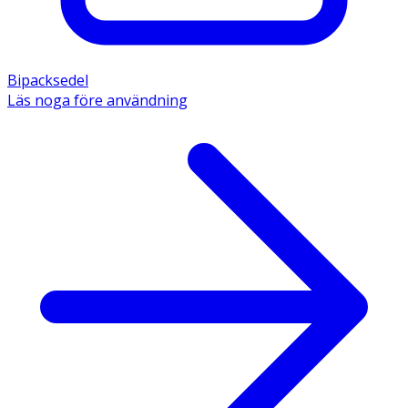
Bipacksedel
Läs noga före användning