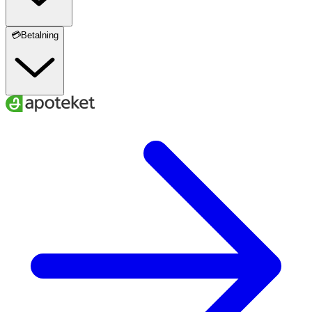
💳Betalning