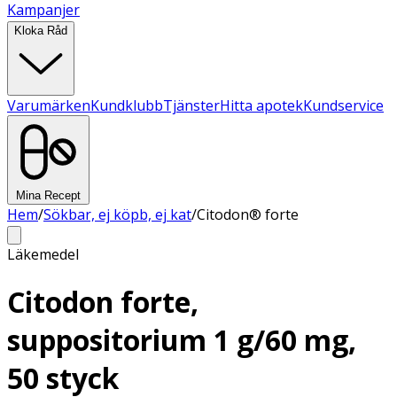
Kampanjer
Kloka Råd
Varumärken
Kundklubb
Tjänster
Hitta apotek
Kundservice
Mina Recept
Hem
/
Sökbar, ej köpb, ej kat
/
Citodon® forte
Läkemedel
Citodon forte,
suppositorium 1 g/60 mg,
50 styck