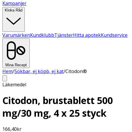
Kampanjer
Kloka Råd
Varumärken
Kundklubb
Tjänster
Hitta apotek
Kundservice
Mina Recept
Hem
/
Sökbar, ej köpb, ej kat
/
Citodon®
Läkemedel
Citodon, brustablett 500
mg/30 mg, 4 x 25 styck
166,40
kr