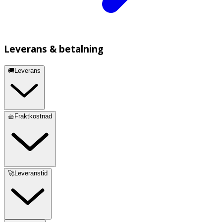
Leverans & betalning
🚚Leverans
🧺Fraktkostnad
🚀Leveranstid