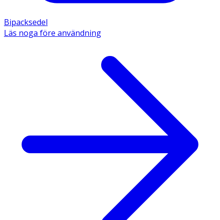
Bipacksedel
Läs noga före användning