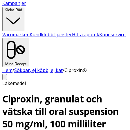
Kampanjer
Kloka Råd
Varumärken
Kundklubb
Tjänster
Hitta apotek
Kundservice
Mina Recept
Hem
/
Sökbar, ej köpb, ej kat
/
Ciproxin®
Läkemedel
Ciproxin, granulat och
vätska till oral suspension
50 mg/ml, 100 milliliter