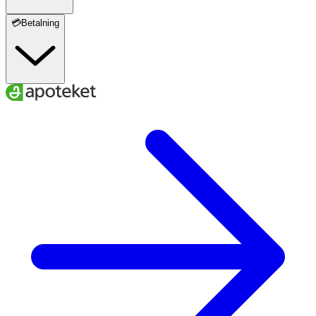
💳Betalning