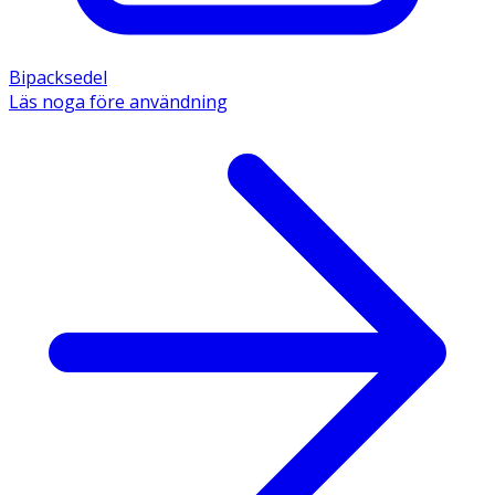
Bipacksedel
Läs noga före användning