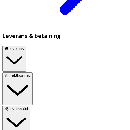
Leverans & betalning
🚚Leverans
🧺Fraktkostnad
🚀Leveranstid