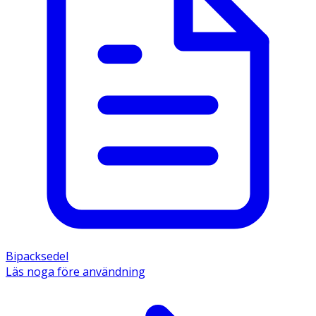
Bipacksedel
Läs noga före användning