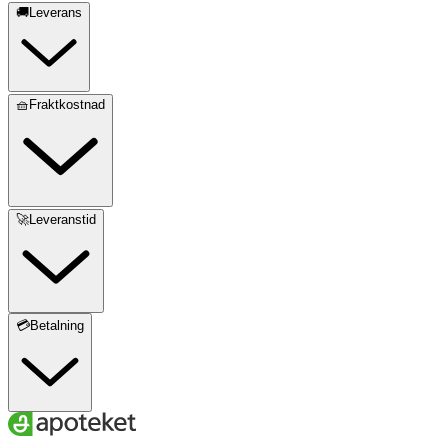
🚚Leverans
🧺Fraktkostnad
🚀Leveranstid
💳Betalning