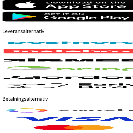
Leveransalternativ
Betalningsalternativ