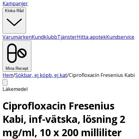
Kampanjer
Kloka Råd
Varumärken
Kundklubb
Tjänster
Hitta apotek
Kundservice
Mina Recept
Hem
/
Sökbar, ej köpb, ej kat
/
Ciprofloxacin Fresenius Kabi
Läkemedel
Ciprofloxacin Fresenius
Kabi, inf-vätska, lösning 2
mg/ml, 10 x 200 milliliter