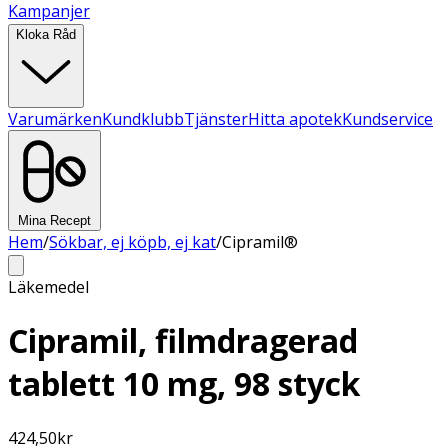
Kampanjer
Kloka Råd
Varumärken
Kundklubb
Tjänster
Hitta apotek
Kundservice
Mina Recept
Hem
/
Sökbar, ej köpb, ej kat
/
Cipramil®
Läkemedel
Cipramil, filmdragerad
tablett 10 mg, 98 styck
424,50
kr