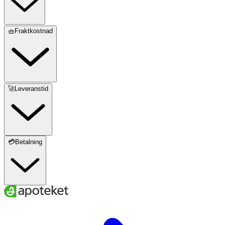
🧺Fraktkostnad
🚀Leveranstid
💳Betalning