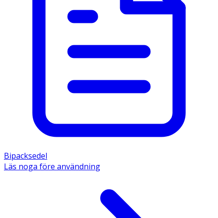
Bipacksedel
Läs noga före användning