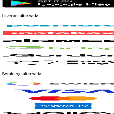
Leveransalternativ
Betalningsalternativ