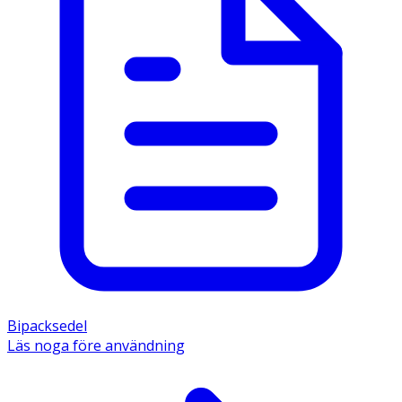
Bipacksedel
Läs noga före användning