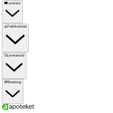
🚚Leverans
🧺Fraktkostnad
🚀Leveranstid
💳Betalning