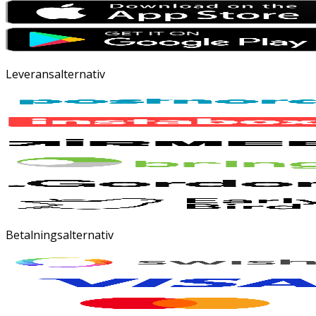
Leveransalternativ
Betalningsalternativ