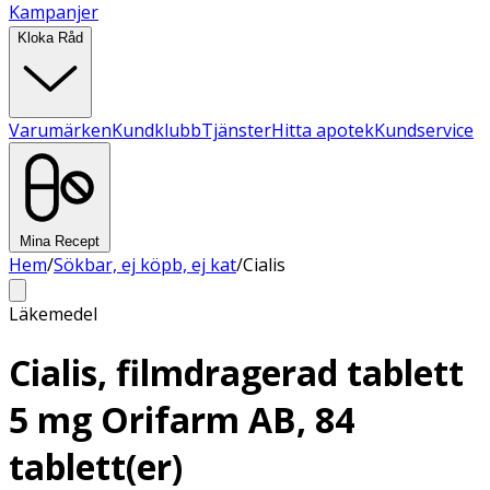
Kampanjer
Kloka Råd
Varumärken
Kundklubb
Tjänster
Hitta apotek
Kundservice
Mina Recept
Hem
/
Sökbar, ej köpb, ej kat
/
Cialis
Läkemedel
Cialis, filmdragerad tablett
5 mg Orifarm AB, 84
tablett(er)