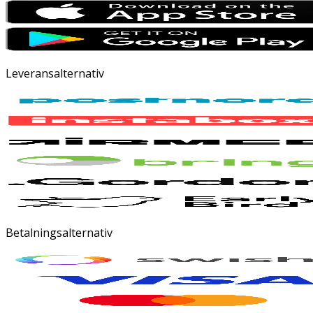
Leveransalternativ
Betalningsalternativ