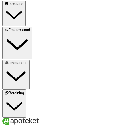
🚚Leverans
🧺Fraktkostnad
🚀Leveranstid
💳Betalning