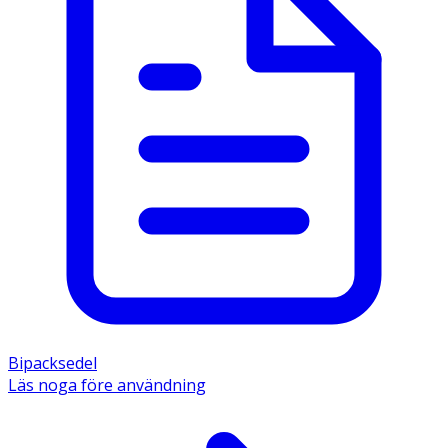
Bipacksedel
Läs noga före användning