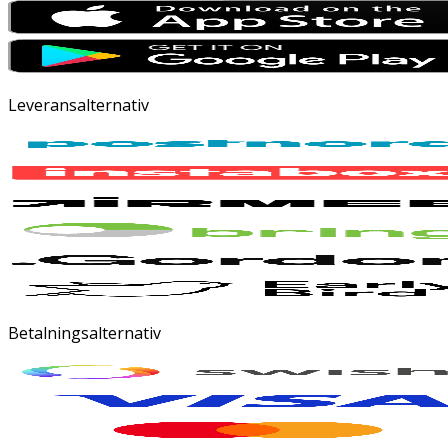
Leveransalternativ
Betalningsalternativ