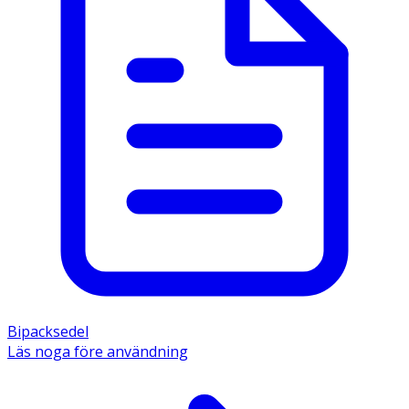
Bipacksedel
Läs noga före användning