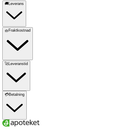
🚚Leverans
🧺Fraktkostnad
🚀Leveranstid
💳Betalning