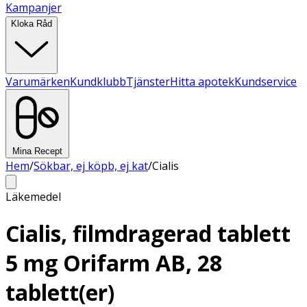
Kampanjer
Kloka Råd
Varumärken
Kundklubb
Tjänster
Hitta apotek
Kundservice
Mina Recept
Hem
/
Sökbar, ej köpb, ej kat
/
Cialis
Läkemedel
Cialis, filmdragerad tablett
5 mg Orifarm AB, 28
tablett(er)