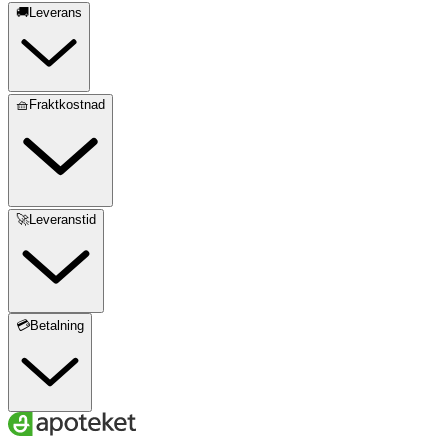
🚚Leverans
🧺Fraktkostnad
🚀Leveranstid
💳Betalning