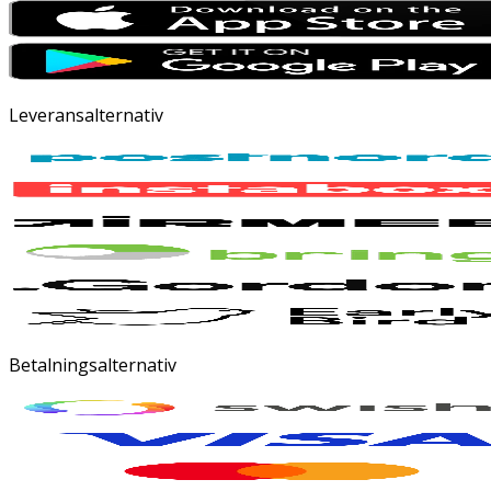
Leveransalternativ
Betalningsalternativ