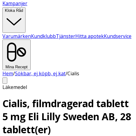
Kampanjer
Kloka Råd
Varumärken
Kundklubb
Tjänster
Hitta apotek
Kundservice
Mina Recept
Hem
/
Sökbar, ej köpb, ej kat
/
Cialis
Läkemedel
Cialis, filmdragerad tablett
5 mg Eli Lilly Sweden AB, 28
tablett(er)