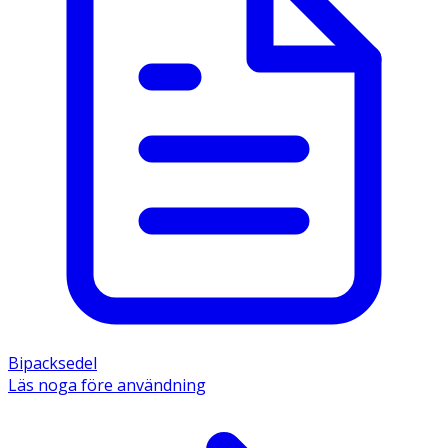
Bipacksedel
Läs noga före användning