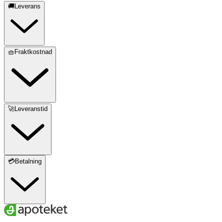
🚚Leverans
🧺Fraktkostnad
🚀Leveranstid
💳Betalning