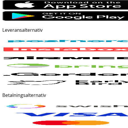
Leveransalternativ
Betalningsalternativ