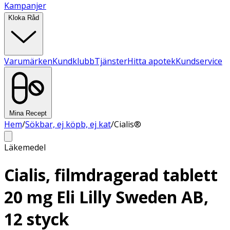
Kampanjer
Kloka Råd
Varumärken
Kundklubb
Tjänster
Hitta apotek
Kundservice
Mina Recept
Hem
/
Sökbar, ej köpb, ej kat
/
Cialis®
Läkemedel
Cialis, filmdragerad tablett
20 mg Eli Lilly Sweden AB,
12 styck