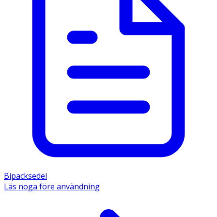
Bipacksedel
Läs noga före användning