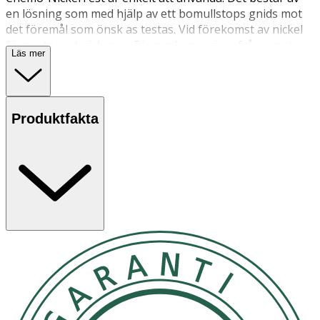
en lösning som med hjälp av ett bomullstops gnids mot
det föremål som önsk as testas. Vid förekomst av nickel
färgas topset röd-rosa. Färgen kan variera från svagt
Läs mer
rosa till mörkt röd beroende på nickelhalten i föremålet.
Produktfakta