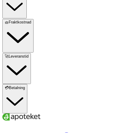
🧺Fraktkostnad
🚀Leveranstid
💳Betalning