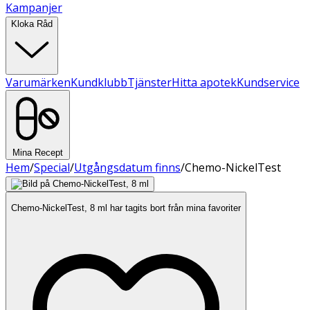
Kampanjer
Kloka Råd
Varumärken
Kundklubb
Tjänster
Hitta apotek
Kundservice
Mina Recept
Hem
/
Special
/
Utgångsdatum finns
/
Chemo-NickelTest
Chemo-NickelTest, 8 ml har tagits bort från mina favoriter