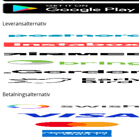
Leveransalternativ
Betalningsalternativ