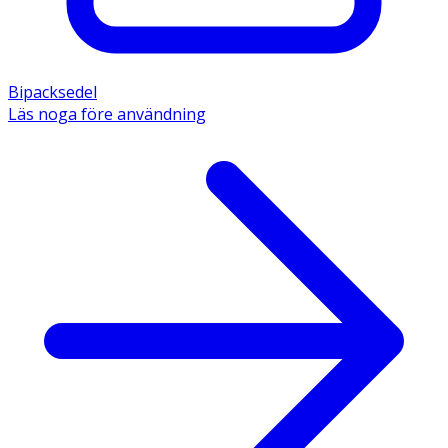
Bipacksedel
Läs noga före användning