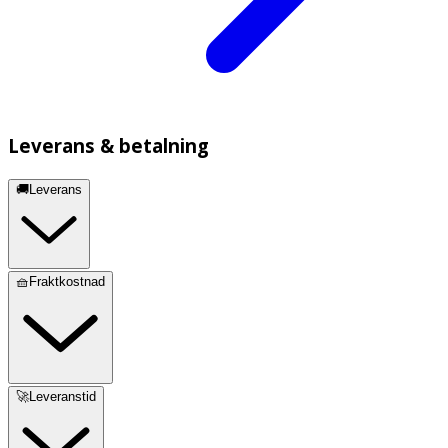
Leverans & betalning
🚚Leverans
🧺Fraktkostnad
🚀Leveranstid