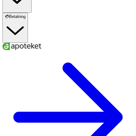
💳Betalning