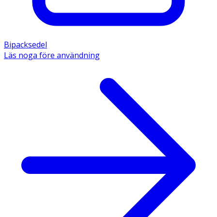
Bipacksedel
Läs noga före användning