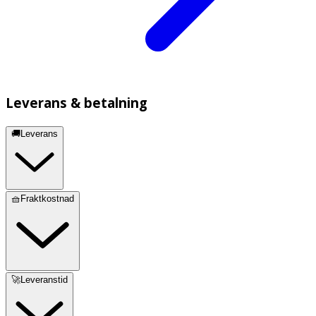
Leverans & betalning
🚚Leverans
🧺Fraktkostnad
🚀Leveranstid