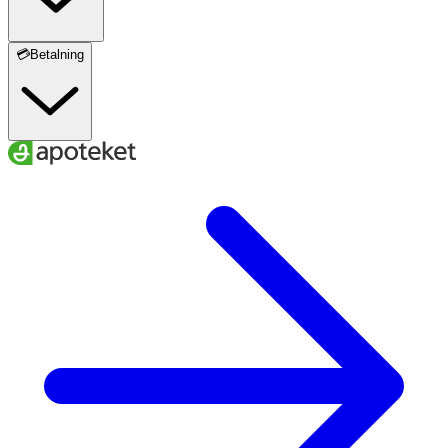
💳Betalning