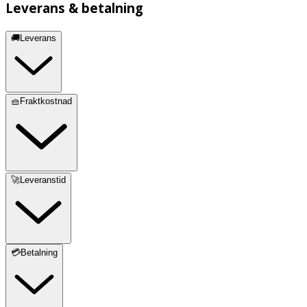
Leverans & betalning
🚚Leverans
🧺Fraktkostnad
🚀Leveranstid
💳Betalning