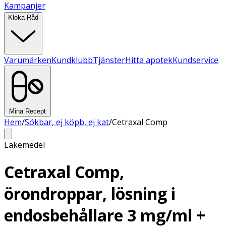
Kampanjer
Kloka Råd
Varumärken
Kundklubb
Tjänster
Hitta apotek
Kundservice
Mina Recept
Hem
/
Sökbar, ej köpb, ej kat
/
Cetraxal Comp
Läkemedel
Cetraxal Comp,
örondroppar, lösning i
endosbehållare 3 mg/ml +