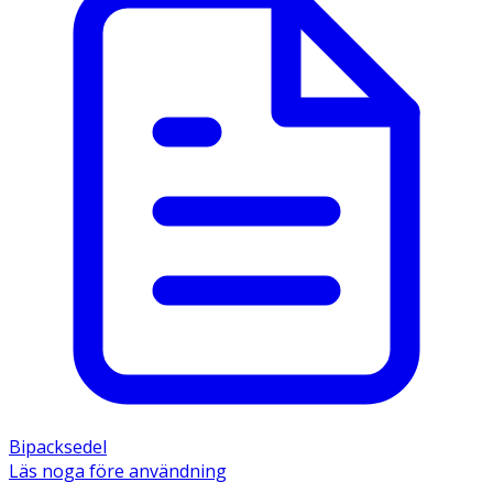
Bipacksedel
Läs noga före användning