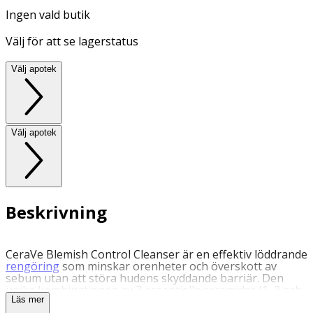
Ingen vald butik
Välj för att se lagerstatus
Välj apotek
Välj apotek
Beskrivning
CeraVe Blemish Control Cleanser är en effektiv löddrande
rengöring
som minskar orenheter och överskott av
sebum utan att störa hudens skyddande barriär. Den
unika kombinationen av 3 essentiella ceramider (1, 3 och
6-II) hjälper till att upprätthålla hudens skyddsbarriär och
Läs mer