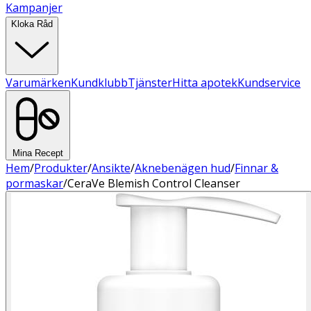
Kampanjer
Kloka Råd
Varumärken
Kundklubb
Tjänster
Hitta apotek
Kundservice
Mina Recept
Hem
/
Produkter
/
Ansikte
/
Aknebenägen hud
/
Finnar &
pormaskar
/
CeraVe Blemish Control Cleanser