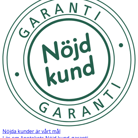
Nöjda kunder är vårt mål
Läs om Apotekets Nöjd kund-garanti