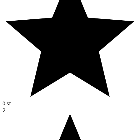
0
st
2