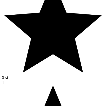
0
st
1