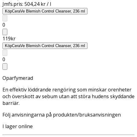
Jmfs.pris:
504,24 kr / l
Köp
CeraVe Blemish Control Cleanser, 236 ml
0
119
kr
Köp
CeraVe Blemish Control Cleanser, 236 ml
0
Oparfymerad
En effektiv löddrande rengöring som minskar orenheter
och överskott av sebum utan att störa hudens skyddande
barriär.
Följ anvisningarna på produkten/bruksanvisningen
I lager online