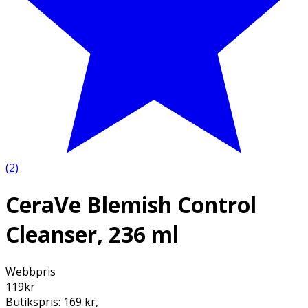
(
2
)
CeraVe Blemish Control
Cleanser, 236 ml
Webbpris
119
kr
Butikspris:
169 kr
,