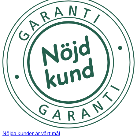
Nöjda kunder är vårt mål