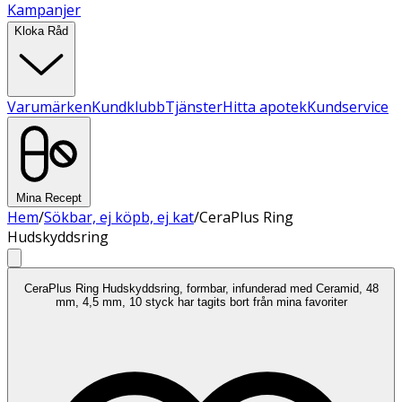
Kampanjer
Kloka Råd
Varumärken
Kundklubb
Tjänster
Hitta apotek
Kundservice
Mina Recept
Hem
/
Sökbar, ej köpb, ej kat
/
CeraPlus Ring
Hudskyddsring
CeraPlus Ring Hudskyddsring, formbar, infunderad med Ceramid, 48
mm, 4,5 mm, 10 styck har tagits bort från mina favoriter