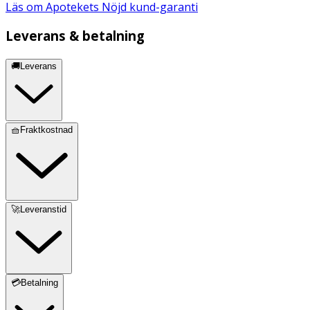
Läs om Apotekets Nöjd kund-garanti
Leverans & betalning
🚚Leverans
🧺Fraktkostnad
🚀Leveranstid
💳Betalning