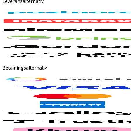
Leveransalternativ
Betalningsalternativ