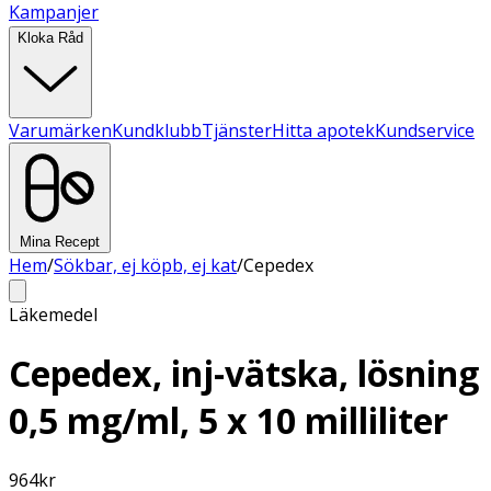
Kampanjer
Kloka Råd
Varumärken
Kundklubb
Tjänster
Hitta apotek
Kundservice
Mina Recept
Hem
/
Sökbar, ej köpb, ej kat
/
Cepedex
Läkemedel
Cepedex, inj-vätska, lösning
0,5 mg/ml, 5 x 10 milliliter
964
kr