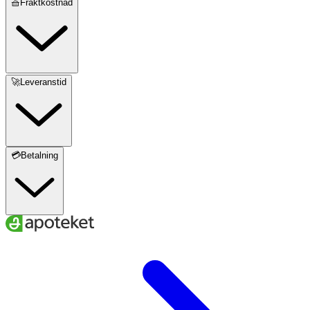
🧺Fraktkostnad
🚀Leveranstid
💳Betalning