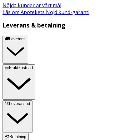
Nöjda kunder är vårt mål
Läs om Apotekets Nöjd kund-garanti
Leverans & betalning
🚚Leverans
🧺Fraktkostnad
🚀Leveranstid
💳Betalning