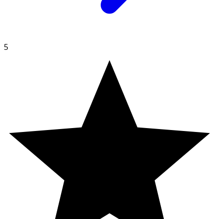
5
Näringsdeklaration:
Näringsdeklaration (ej Tillagad)
Per 1 Portion
DRI%
Vitamin A
Ungefär
200 Mikrogram
25
Vitamin E
Ungefär
6 Milligram
50
Vitamin C