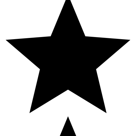
Ungefär
75 Mikrogram
50
Magnesium
Ungefär
45 Milligram
12
Mangan
Ungefär
1 Milligram
50
Krom
Ungefär
20 Mikrogram
50
Selen
Ungefär
27.5 Mikrogram
50