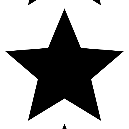
Ungefär
1.25 Mikrogram
50
Vitamin D
Ungefär
5 Mikrogram
100
Niacin
Ungefär
8 Milligram
50
Järn
Ungefär
7 Milligram
50
Jod