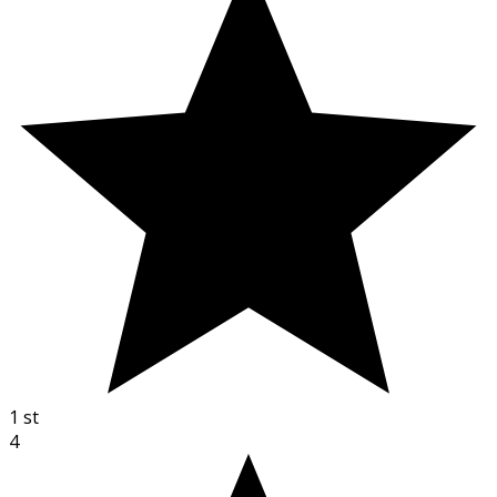
1
st
4