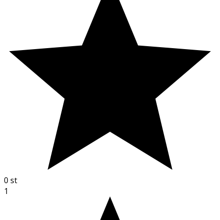
0
st
1