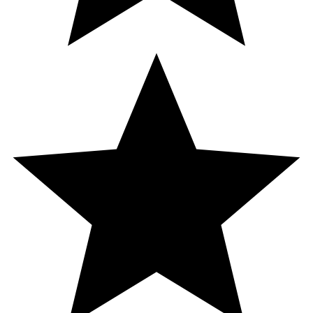
Ungefär
40 Milligram
50
Tiamin
Ungefär
0.45 Milligram
41
Riboflavin
Ungefär
0.7 Milligram
50
Vitamin B6
Ungefär
0.58 Milligram
41
Vitamin B12