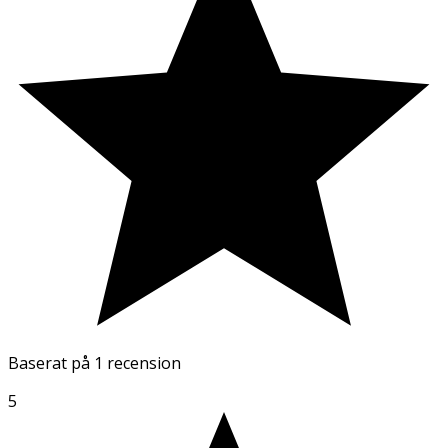
Zink
Ungefär
4.5 Milligram
45
Baserat på
1 recension
5