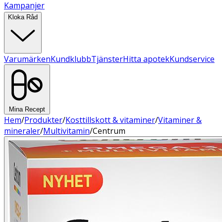
Kampanjer
Kloka Råd
Varumärken
Kundklubb
Tjänster
Hitta apotek
Kundservice
Mina Recept
Hem
/
Produkter
/
Kosttillskott & vitaminer
/
Vitaminer &
mineraler
/
Multivitamin
/
Centrum