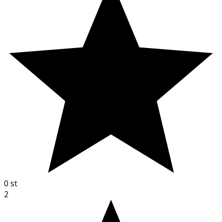
0
st
2