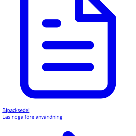
Bipacksedel
Läs noga före användning