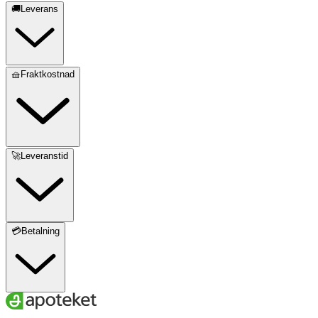
🚚Leverans
🧺Fraktkostnad
🚀Leveranstid
💳Betalning