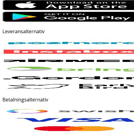
Leveransalternativ
Betalningsalternativ