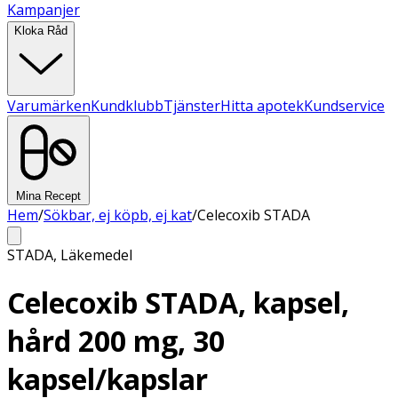
Kampanjer
Kloka Råd
Varumärken
Kundklubb
Tjänster
Hitta apotek
Kundservice
Mina Recept
Hem
/
Sökbar, ej köpb, ej kat
/
Celecoxib STADA
STADA
,
Läkemedel
Celecoxib STADA, kapsel,
hård 200 mg, 30
kapsel/kapslar